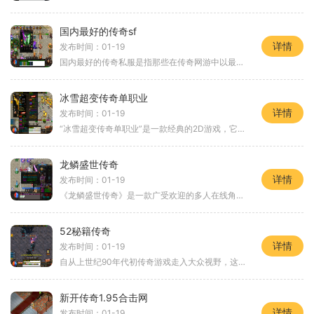
国内最好的传奇sf
详情
发布时间：01-19
国内最好的传奇私服是指那些在传奇网游中以最高水平设计和运行的私人服务器，提供给玩家一个高度还原正版传奇游戏体验的游戏环境。这些传奇私服以其稳定性、平衡性和游戏体验
冰雪超变传奇单职业
详情
发布时间：01-19
“冰雪超变传奇单职业”是一款经典的2D游戏，它以传奇故事情节为背景，让玩家沉浸在一个神秘而充满冒险的世界中。玩家将扮演不同的角色，通过与其他玩家互动，经过野外冒险和组
龙鳞盛世传奇
详情
发布时间：01-19
《龙鳞盛世传奇》是一款广受欢迎的多人在线角色扮演游戏，由国内知名游戏开发公司研发并发行。游戏以中国古代传奇故事为背景，将玩家带入一个神奇的世界，体验刺激的冒险和无
52秘籍传奇
详情
发布时间：01-19
自从上世纪90年代初传奇游戏走入大众视野，这款以2D游戏为基础的角色扮演游戏就成为了无数游戏玩家的最爱。《52秘籍传奇》作为传奇游戏的经典之作再次重装亮相，以万人在线、玩
新开传奇1.95合击网
详情
发布时间：01-19