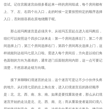
尝试。记住宫殿迷宫由很多看起来一样的房间组成，每个房间都有
上、下、左、右四个出入口，走的时候一定要按照特定的顺序选择
入口，否则很容易在原地绕圈子呢。
那么祖玛阁迷宫是必须关卡。从祖玛五层起点进入祖玛阁后，
咱们可以按照这个四步口诀来走：第一个房间选择左门，第二个房
间选择上门，第三个房间选择右门，第四个房间再次选择上门，这
样就能到达祖玛七层入口啦。需进入每个房间后，方向是以咱们角
色面朝的方向为基准的，通常进门后面朝房间内部，这一点可要记
清楚，不然容易走错方向哦。
接下来聊聊幻境迷宫的走法，这个迷宫可是让不少小伙伴头疼
的地方。从幻境七层的左上角出发，进入幻境迷宫后的路径顺序
是：北、北、西、南、东、南。如果是要找重装使者，那么从幻境
迷宫开始的走法是北、北、西、南、北；而从重装使者返回幻境八
层的路径则是北、南、东、南。这些方向看起来有点复杂，建议咱